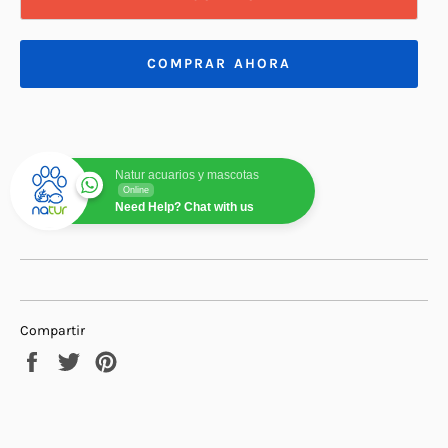
COMPRAR AHORA
Natur acuarios y mascotas
Online
Need Help? Chat with us
Compartir
Compartir
Tuitear
Pinear
en
en
en
Facebook
Twitter
Pinterest