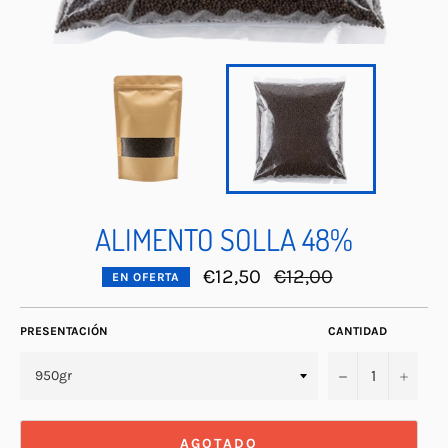
ALIMENTO SOLLA 48%
Precio
€12,50
€12,00
EN OFERTA
habitual
PRESENTACIÓN
CANTIDAD
−
+
AGOTADO