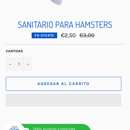
SANITARIO PARA HAMSTERS
Precio
€2,50
€3,00
EN OFERTA
habitual
CANTIDAD
−
+
AGREGAR AL CARRITO
Natur acuarios y mascotas