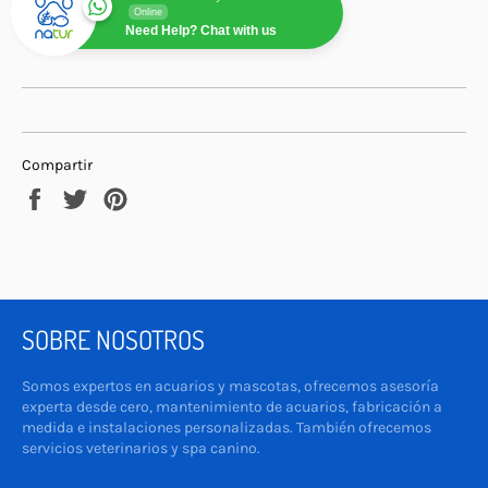
Online
Need Help? Chat with us
Compartir
Compartir
Tuitear
Pinear
en
en
en
Facebook
Twitter
Pinterest
SOBRE NOSOTROS
Somos expertos en acuarios y mascotas, ofrecemos asesoría
experta desde cero, mantenimiento de acuarios, fabricación a
medida e instalaciones personalizadas. También ofrecemos
servicios veterinarios y spa canino.