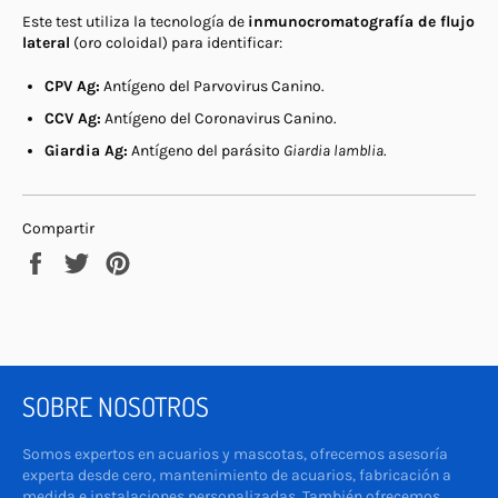
Este test utiliza la tecnología de
inmunocromatografía de flujo
lateral
(oro coloidal) para identificar:
CPV Ag:
Antígeno del Parvovirus Canino.
CCV Ag:
Antígeno del Coronavirus Canino.
Giardia Ag:
Antígeno del parásito
Giardia lamblia
.
Compartir
Compartir
Tuitear
Pinear
en
en
en
Facebook
Twitter
Pinterest
SOBRE NOSOTROS
Somos expertos en acuarios y mascotas, ofrecemos asesoría
experta desde cero, mantenimiento de acuarios, fabricación a
medida e instalaciones personalizadas. También ofrecemos