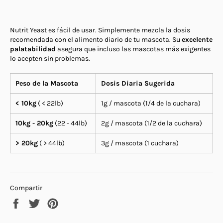
Nutrit Yeast es fácil de usar. Simplemente mezcla la dosis
recomendada con el alimento diario de tu mascota. Su
excelente
palatabilidad
asegura que incluso las mascotas más exigentes
lo acepten sin problemas.
Peso de la Mascota
Dosis Diaria Sugerida
< 10kg
( < 22lb)
1g / mascota (1/4 de la cuchara)
10kg - 20kg
(22 - 44lb)
2g / mascota (1/2 de la cuchara)
> 20kg
( > 44lb)
3g / mascota (1 cuchara)
Compartir
Compartir
Tuitear
Pinear
en
en
en
Facebook
Twitter
Pinterest