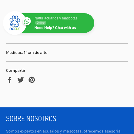
Natur acuarios y mascotas
Online
Need Help? Chat with us
Medidas: 14cm de alto
Compartir
Compartir
Tuitear
Pinear
en
en
en
Facebook
Twitter
Pinterest
SOBRE NOSOTROS
Somos expertos en acuarios y mascotas, ofrecemos asesoría