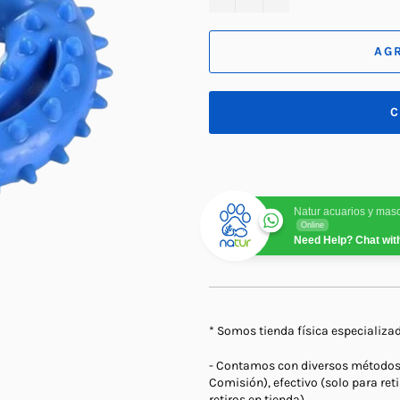
AG
C
Natur acuarios y mas
Online
Need Help? Chat wit
* Somos tienda física especializa
- Contamos con diversos métodos d
Comisión), efectivo (solo para reti
retiros en tienda)