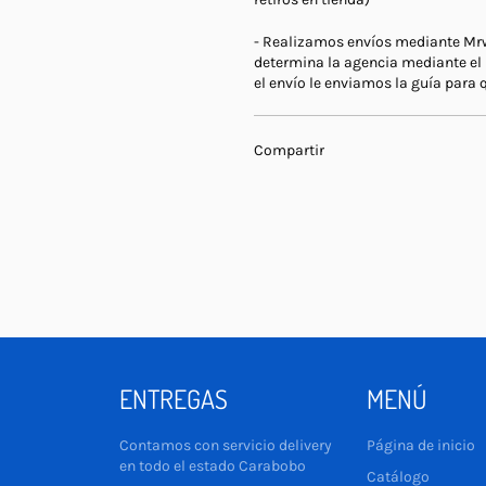
- Realizamos envíos mediante Mrw y
determina la agencia mediante el
el envío le enviamos la guía para q
Compartir
ENTREGAS
MENÚ
Contamos con servicio delivery
Página de inicio
en todo el estado Carabobo
Catálogo