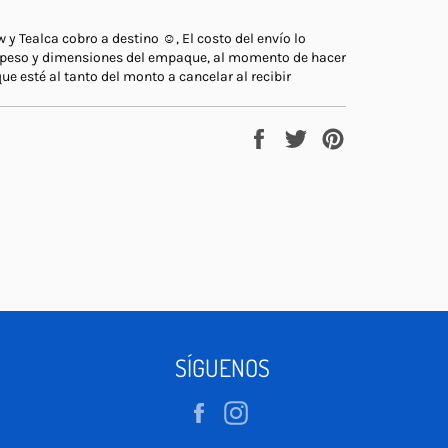
 Tealca cobro a destino ☺️, El costo del envío lo
 peso y dimensiones del empaque, al momento de hacer
ue esté al tanto del monto a cancelar al recibir
Compartir
Tuitear
Pinear
en
en
en
Facebook
Twitter
Pinterest
SÍGUENOS
Facebook
Instagram