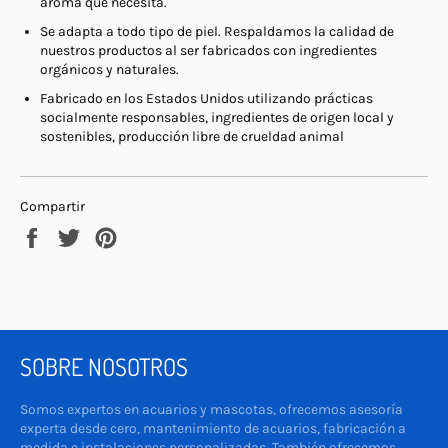
aroma que necesita.
Se adapta a todo tipo de piel. Respaldamos la calidad de
nuestros productos al ser fabricados con ingredientes
orgánicos y naturales.
Fabricado en los Estados Unidos utilizando prácticas
socialmente responsables, ingredientes de origen local y
sostenibles, producción libre de crueldad animal
Compartir
Compartir
Tuitear
Pinear
en
en
en
Facebook
Twitter
Pinterest
SOBRE NOSOTROS
Somos expertos en acuarios y mascotas, ofrecemos asesoría
experta desde cero, mantenimiento de acuarios, fabricación a
medida e instalaciones personalizadas. También ofrecemos