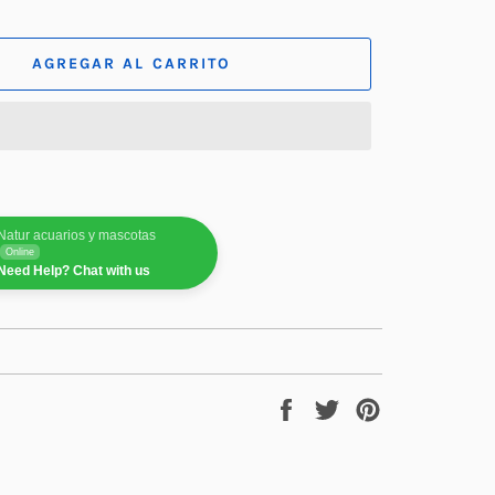
AGREGAR AL CARRITO
Natur acuarios y mascotas
Online
Need Help? Chat with us
Compartir
Tuitear
Pinear
en
en
en
Facebook
Twitter
Pinterest