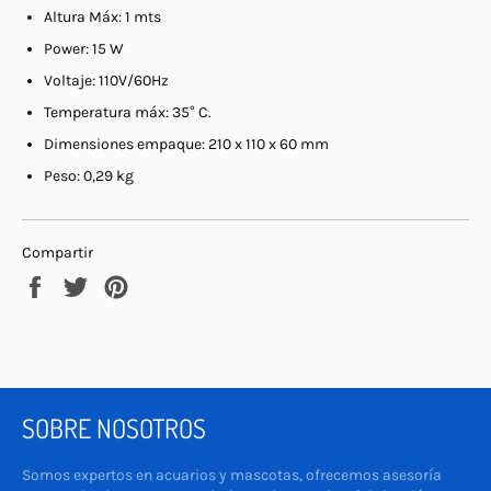
Altura Máx: 1 mts
Power: 15 W
Voltaje: 110V/60Hz
Temperatura máx: 35° C.
Dimensiones empaque: 210 x 110 x 60 mm
Peso: 0,29 kg
Compartir
Compartir
Tuitear
Pinear
en
en
en
Facebook
Twitter
Pinterest
SOBRE NOSOTROS
Somos expertos en acuarios y mascotas, ofrecemos asesoría