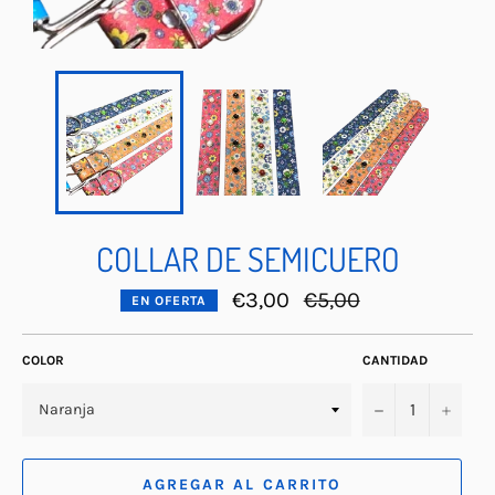
COLLAR DE SEMICUERO
Precio
€3,00
€5,00
EN OFERTA
habitual
COLOR
CANTIDAD
−
+
AGREGAR AL CARRITO