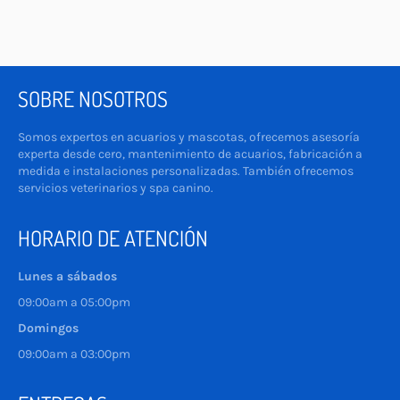
Facebook
Twitter
Pinterest
SOBRE NOSOTROS
Somos expertos en acuarios y mascotas, ofrecemos asesoría
experta desde cero, mantenimiento de acuarios, fabricación a
medida e instalaciones personalizadas. También ofrecemos
servicios veterinarios y spa canino.
HORARIO DE ATENCIÓN
Lunes a sábados
09:00am a 05:00pm
Domingos
09:00am a 03:00pm