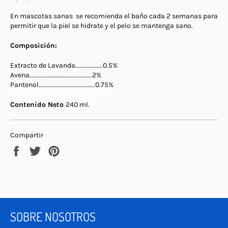
En mascotas sanas se recomienda el baño cada 2 semanas para
permitir que la piel se hidrate y el pelo se mantenga sano.
Composición:
Extracto de Lavanda..................0.5%
Avena.........................................2%
Pantenol.....................................0.75%
Contenido Neto
240 ml.
Compartir
Compartir
Tuitear
Pinear
en
en
en
Facebook
Twitter
Pinterest
SOBRE NOSOTROS