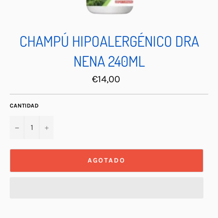
CHAMPÚ HIPOALERGÉNICO DRA
NENA 240ML
Precio
€14,00
habitual
CANTIDAD
−
+
AGOTADO