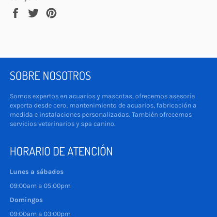
Compartir
Tuitear
Pinear
en
en
en
Facebook
Twitter
Pinterest
SOBRE NOSOTROS
Somos expertos en acuarios y mascotas, ofrecemos asesoría
experta desde cero, mantenimiento de acuarios, fabricación a
medida e instalaciones personalizadas. También ofrecemos
servicios veterinarios y spa canino.
HORARIO DE ATENCIÓN
Lunes a sábados
09:00am a 05:00pm
Domingos
09:00am a 03:00pm