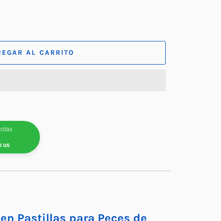
REGAR AL CARRITO
cotas
h us
en Pastillas para Peces de