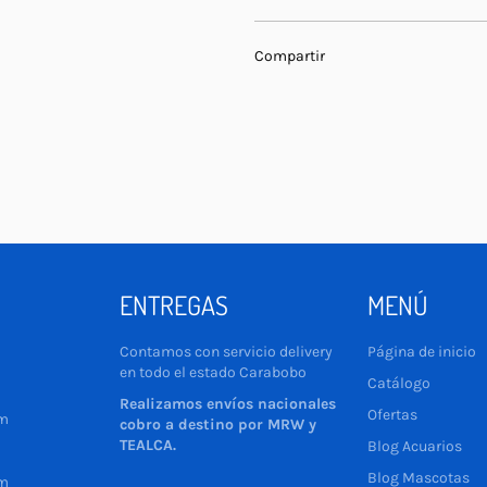
Compartir
ENTREGAS
MENÚ
Contamos con servicio delivery
Página de inicio
en todo el estado Carabobo
Catálogo
Realizamos envíos nacionales
Ofertas
pm
cobro a destino por MRW y
TEALCA.
Blog Acuarios
Blog Mascotas
pm