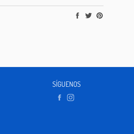
Compartir
Tuitear
Pinear
en
en
en
Facebook
Twitter
Pinterest
SÍGUENOS
Facebook
Instagram