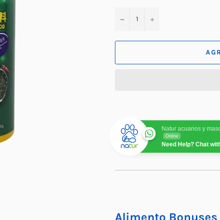
−
+
AG
Natur acuarios y mas
Online
Need Help? Chat wit
Alimento Bonuses 