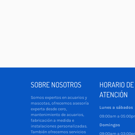
SOBRE NOSOTROS
HORARIO DE
ATENCIÓN
Somos expertos en acuarios y
mascotas, ofrecemos asesoría
Lunes a sábados
experta desde cero,
mantenimiento de acuarios,
09:00am a 05:00
fabricación a medida e
Domingos
instalaciones personalizadas.
También ofrecemos servicios
09:00am a 03:00