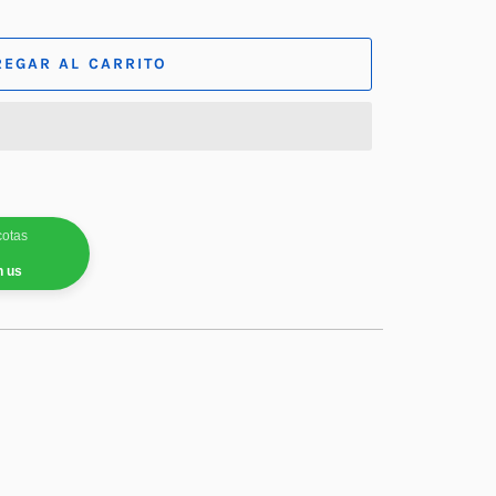
REGAR AL CARRITO
cotas
h us