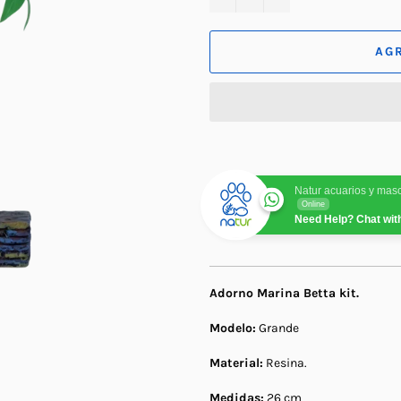
AG
Natur acuarios y mas
Online
Need Help? Chat wit
Adorno Marina Betta kit.
Modelo:
Grande
Material:
Resina.
Medidas:
26 cm