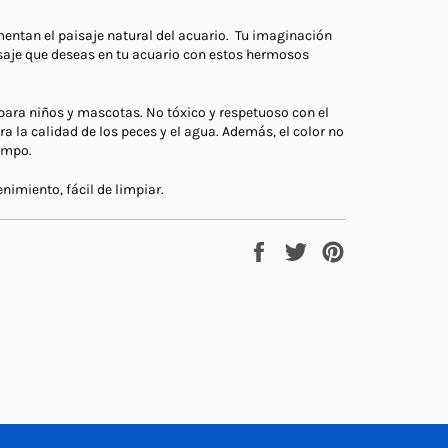
mentan el paisaje natural del acuario.
Tu imaginación
aisaje que deseas en tu acuario con estos hermosos
para niños y mascotas. No tóxico y respetuoso con el
 la calidad de los peces y el agua. Además, el color no
iempo.
nimiento, fácil de limpiar.
Compartir
Tuitear
Pinear
en
en
en
Facebook
Twitter
Pinterest